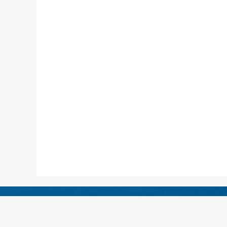
医院地址：四川省绵阳
急救电话：（0816）4333120