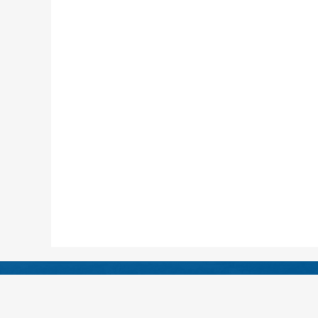
医院地址：四川省绵阳
急救电话：（0816）4333120