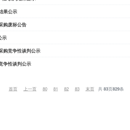
结果公示
采购废标公告
公示
采购竞争性谈判公示
竞争性谈判公示
首页
上一页
80
81
82
83
末页
共
83
页
829
条