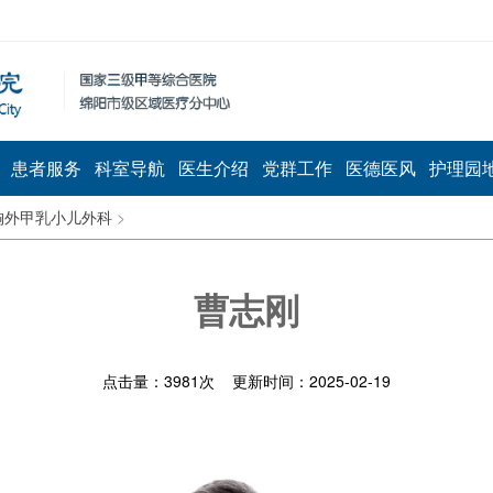
患者服务
科室导航
医生介绍
党群工作
医德医风
护理园
胸外甲乳小儿外科
>
曹志刚
点击量：
3981
次 更新时间：2025-02-19