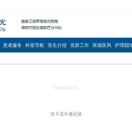
患者服务
科室导航
医生介绍
党群工作
医德医风
护理园
共 0 页/0 条记录