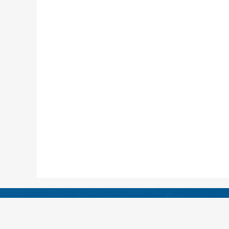
医院地址：四川省绵阳
急救电话：（0816）4333120