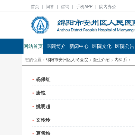
首页
｜ 问答 ｜
咨询
｜ 手机APP ｜ 院内办公
网站首页
医院简介
新闻中心
医院文化
医院公告
您的位置：
绵阳市安州区人民医院
>
医生介绍
>
内科系
>
杨保红
唐锐
姚明超
文玲玲
夏雪梅