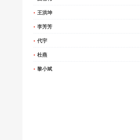
王洪坤
李芳芳
代宇
杜燕
黎小斌