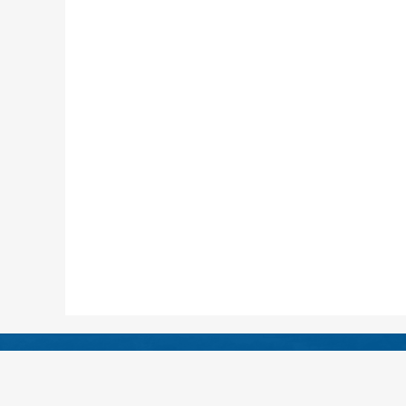
医院地址：四川省绵阳
急救电话：（0816）4333120