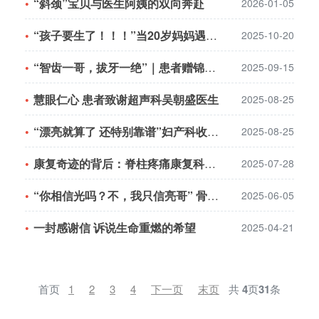
“斜颈”宝贝与医生阿姨的双向奔赴
2026-01-05
“孩子要生了！！！”当20岁妈妈遇上 “ 零准备 ” 分娩
2025-10-20
“智齿一哥，拔牙一绝”｜患者赠锦旗赞誉口腔科杨健医生
2025-09-15
慧眼仁心 患者致谢超声科吴朝盛医生
2025-08-25
“漂亮就算了 还特别靠谱”妇产科收到“花式”表扬
2025-08-25
康复奇迹的背后：脊柱疼痛康复科的暖心护理
2025-07-28
“你相信光吗？不，我只信亮哥” 骨科医生“亮哥”收到一面创意十足的锦旗
2025-06-05
一封感谢信 诉说生命重燃的希望
2025-04-21
首页
1
2
3
4
下一页
末页
共
4
页
31
条