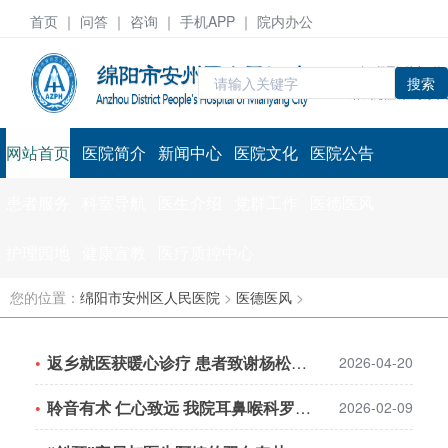
首页
｜ 问答 ｜
咨询
｜ 手机APP ｜ 院内办公
搜索
网站首页
医院简介
新闻中心
医院文化
医院公告
患者服务
科室导航
医生介绍
党群工作
医德医风
护理园地
健康宣教
医疗质控中心
您的位置：
绵阳市安州区人民医院
>
医德医风
>
返乡就医获暖心诊疗 患者致谢杨松霖老师
2026-04-20
聆音有术 仁心致远 我院耳鼻喉科罗浩收获患者感谢锦旗
2026-02-09