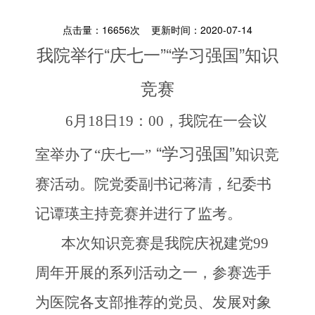
点击量：
16656
次 更新时间：2020-07-14
“庆七一”
“学习强国”
我院举行
知识
竞赛
6月18日19：00，
我院
在一
会议
“学习强国”
室举办了
“庆七一”
知识竞
赛活动
。
院
党委副书记蒋清，纪委书
记谭瑛
主持竞赛并进行了监考
。
本次知识竞赛是
我
院庆祝建党
99
周年开展的系列活动之一，参
赛
选手
为
医院各支部
推荐
的党员、发展对象