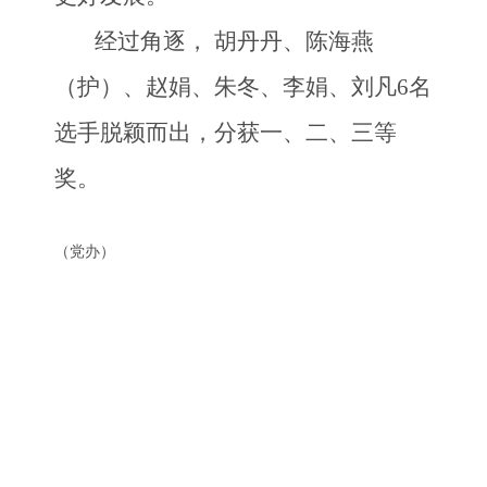
经过
角逐
，
胡丹丹、陈海燕
（护）、赵娟、朱冬、李娟
、刘凡
6名
选手
脱颖而出，分获一、二、三等
奖。
（党办）