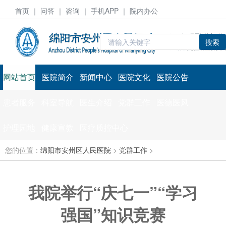
首页
｜ 问答 ｜
咨询
｜ 手机APP ｜ 院内办公
搜索
网站首页
医院简介
新闻中心
医院文化
医院公告
患者服务
科室导航
医生介绍
党群工作
医德医风
护理园地
健康宣教
医疗质控中心
您的位置：
绵阳市安州区人民医院
>
党群工作
>
我院举行“庆七一”“学习
强国”知识竞赛