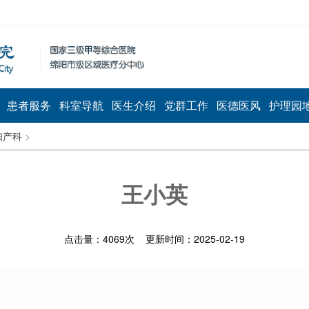
患者服务
科室导航
医生介绍
党群工作
医德医风
护理园
妇产科
>
王小英
点击量：
4069
次 更新时间：2025-02-19