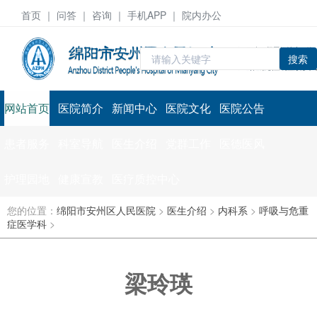
首页
｜ 问答 ｜
咨询
｜ 手机APP ｜ 院内办公
搜索
网站首页
医院简介
新闻中心
医院文化
医院公告
患者服务
科室导航
医生介绍
党群工作
医德医风
护理园地
健康宣教
医疗质控中心
您的位置：
绵阳市安州区人民医院
>
医生介绍
>
内科系
>
呼吸与危重
症医学科
>
梁玲瑛