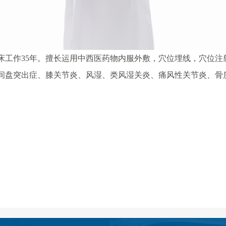
床工作35年。擅长运用中西医药物内服外敷，穴位埋线，穴位注
间盘突出症、膝关节炎、风湿、类风湿关炎、痛风性关节炎、骨