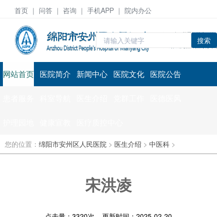
首页
｜ 问答 ｜
咨询
｜ 手机APP ｜ 院内办公
搜索
网站首页
医院简介
新闻中心
医院文化
医院公告
患者服务
科室导航
医生介绍
党群工作
医德医风
护理园地
健康宣教
医疗质控中心
您的位置：
绵阳市安州区人民医院
>
医生介绍
>
中医科
>
宋洪凌
点击量：
3320
次 更新时间：2025-02-20