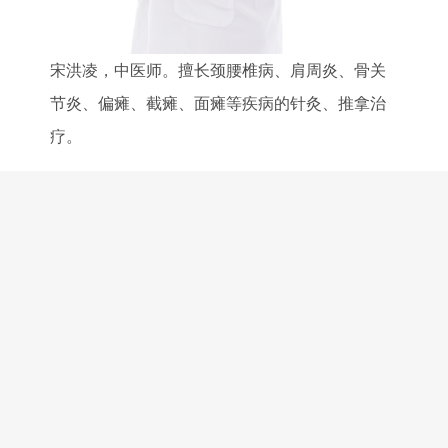
宋洪凌，中医师。擅长颈腰椎病、肩周炎、骨关
节炎、偏瘫、截瘫、面瘫等疾病的针灸、推拿治
疗。
医院地址：四川省绵阳市安州区花荄镇启明星大道129号
邮政编码：
622650
主办单位：绵阳市安州区人民医院
急救电话：（0816）4333120 联系电话：（0816）4335626
门诊时
间：周一至周日 8:00——12:00；13:30——16:30（无假日医院）