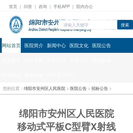
首页
｜ 问答 ｜
咨询
｜ 手机APP ｜ 院内办公
搜索
网站首页
医院简介
新闻中心
医院文化
医院公告
患者服务
科室导航
医生介绍
党群工作
医德医风
护理园地
健康宣教
医疗质控中心
您的位置：
绵阳市安州区人民医院
>
医院公告
>
招标公告
>
绵阳市安州区人民医院
移动式平板C型臂X射线