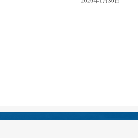
2026年1月30日
医院地址：四川省绵阳市安州区花荄镇启明星大道129号
邮政编码：
622650
主办单位：绵阳市安州区人民医院