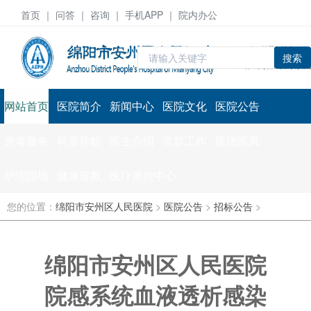
首页
｜ 问答 ｜
咨询
｜ 手机APP ｜ 院内办公
搜索
网站首页
医院简介
新闻中心
医院文化
医院公告
患者服务
科室导航
医生介绍
党群工作
医德医风
护理园地
健康宣教
医疗质控中心
您的位置：
绵阳市安州区人民医院
>
医院公告
>
招标公告
>
绵阳市安州区人民医院
院感系统血液透析感染