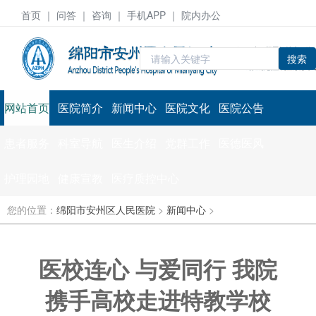
首页
｜ 问答 ｜
咨询
｜ 手机APP ｜ 院内办公
搜索
网站首页
医院简介
新闻中心
医院文化
医院公告
患者服务
科室导航
医生介绍
党群工作
医德医风
护理园地
健康宣教
医疗质控中心
您的位置：
绵阳市安州区人民医院
>
新闻中心
>
医校连心 与爱同行 我院
携手高校走进特教学校