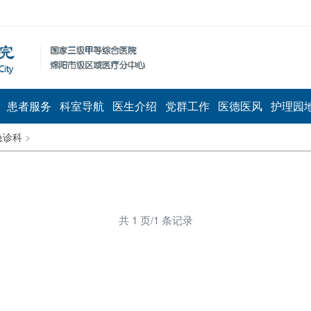
患者服务
科室导航
医生介绍
党群工作
医德医风
护理园
急诊科
>
共 1 页/1 条记录