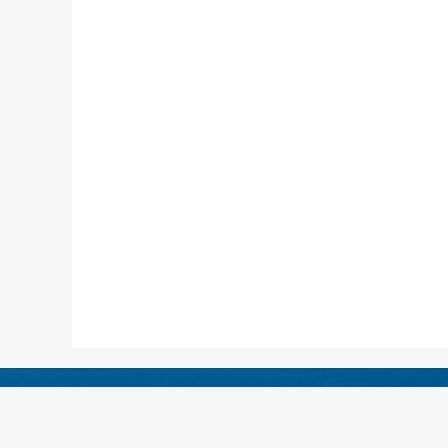
医院地址：四川省绵阳
急救电话：（0816）4333120